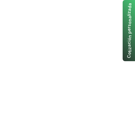
a
d
a
z
i
l
a
n
o
s
r
e
p
n
ó
i
c
a
z
i
t
o
C