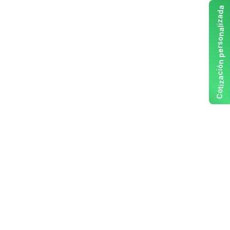
a
d
a
z
i
l
a
n
o
s
r
e
p
n
ó
i
c
a
z
i
t
o
C