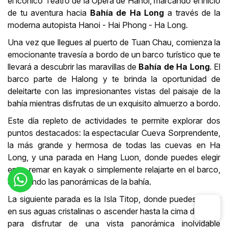
el icónico Teatro de la Ópera de Hanoi, marcando el inicio
de tu aventura hacia
Bahía de Ha Long
a través de la
moderna autopista Hanoi - Hai Phong - Ha Long.
Una vez que llegues al puerto de Tuan Chau, comienza la
emocionante travesía a bordo de un barco turístico que te
llevará a descubrir las maravillas de
Bahía de Ha Long
. El
barco parte de Halong y te brinda la oportunidad de
deleitarte con las impresionantes vistas del paisaje de la
bahía mientras disfrutas de un exquisito almuerzo a bordo.
Este día repleto de actividades te permite explorar dos
puntos destacados: la espectacular Cueva Sorprendente,
la más grande y hermosa de todas las cuevas en Ha
Long, y una parada en Hang Luon, donde puedes elegir
entre remar en kayak o simplemente relajarte en el barco,
admirando las panorámicas de la bahía.
La siguiente parada es la Isla Titop, donde puedes nadar
en sus aguas cristalinas o ascender hasta la cima de Titop
para disfrutar de una vista panorámica inolvidable