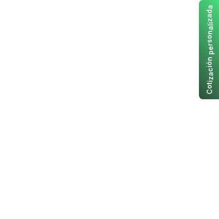
a
d
a
z
i
l
a
n
o
s
r
e
p
n
ó
i
c
a
z
i
t
o
C