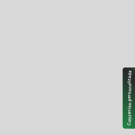
a
d
a
z
i
l
a
n
o
s
r
e
p
n
ó
i
c
a
z
i
t
o
C