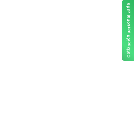
a
d
a
z
i
l
a
n
o
s
r
e
p
n
ó
i
c
a
z
i
t
o
C