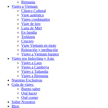
Birmania
Viajes a Vietnam
Clásico Cultural
Viaje auténtico
Viajes combinados
Viaje de lujo
Luna de Miel
En familia
Trekking
Crucero
Viaje Vietnam en moto
Relajación y meditación
Viajes a Vietnam baratos
Viajes por Indochina y Asia
Viajes a Laos
Viajes a Camboya
Viajes a Tailandia
Viajes a Birmania
Nuestras Exclusivas
Guía de viajes
Bueno saber
Qué hacer
Qué comer
Sobre Nosotros
Blog