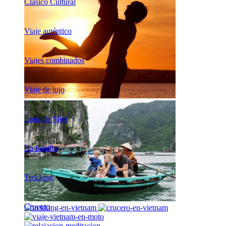
Clásico Cultural
Viaje auténtico
Viajes combinados
Viaje de lujo
Luna de Miel
En familia
Trekking
Crucero