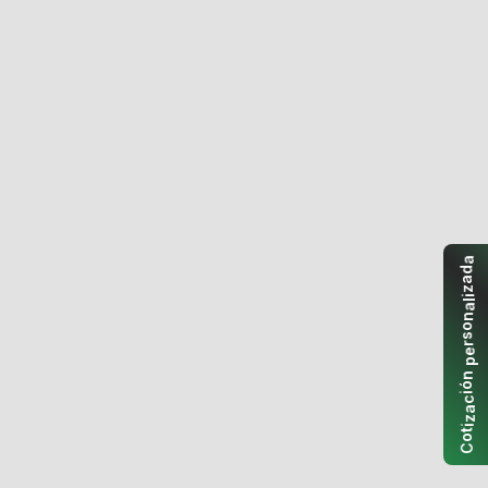
a
d
a
z
i
l
a
n
o
s
r
e
p
n
ó
i
c
a
z
i
t
o
C