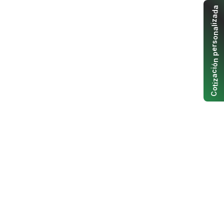
a
d
a
z
i
l
a
n
o
s
r
e
p
n
ó
i
c
a
z
i
t
o
C