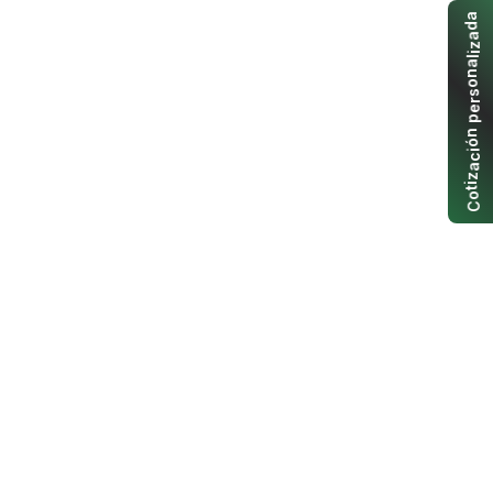
a
d
a
z
i
l
a
n
o
s
r
e
p
n
ó
i
c
a
z
i
t
o
C