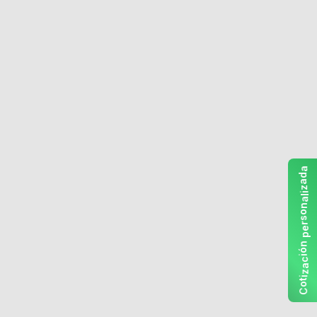
a
d
a
z
i
l
a
n
o
s
r
e
p
n
ó
i
c
a
z
i
t
o
C