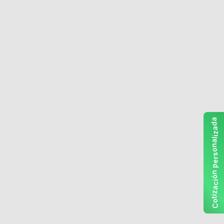
a
d
a
z
i
l
a
n
o
s
r
e
p
n
ó
i
c
a
z
i
t
o
C