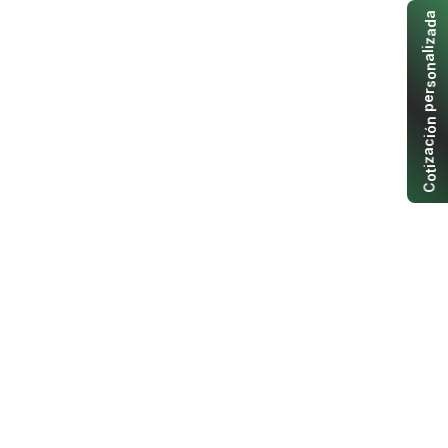
a
d
a
z
i
l
a
n
o
s
r
e
p
n
ó
i
c
a
z
i
t
o
C