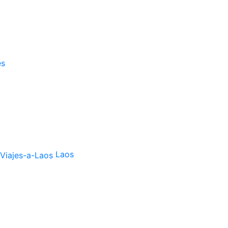
ês
Laos