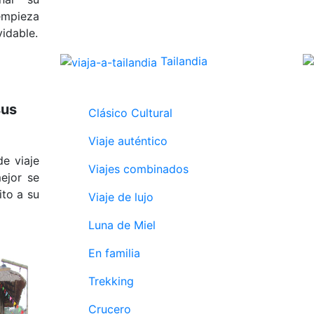
empieza
idable.
Tailandia
sus
Clásico Cultural
Viaje auténtico
e viaje
Viajes combinados
ejor se
ito a su
Viaje de lujo
Luna de Miel
En familia
Trekking
Crucero