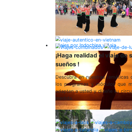
Viajes por Indochina y Asia
¡Haga realidad el viaje de 
sueños !
Descubra en nuestras temáticas d
los programas y módulos que m
adapten a usted y diseñe su circu
medida.