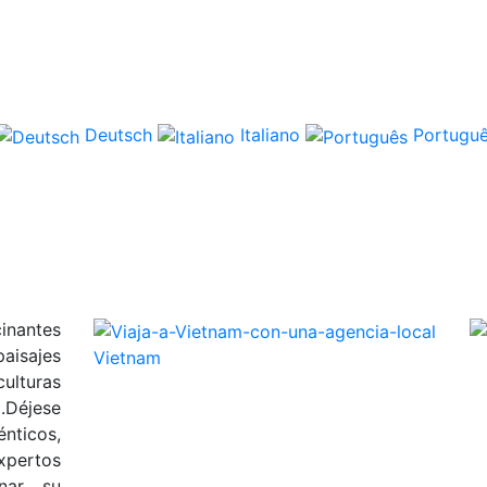
Deutsch
Italiano
Portugu
inantes
isajes
Vietnam
ulturas
.Déjese
énticos,
pertos
nar su