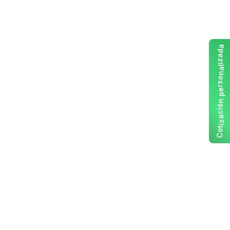
a
d
a
z
i
l
a
n
o
s
r
e
p
n
ó
i
c
a
z
i
t
o
C