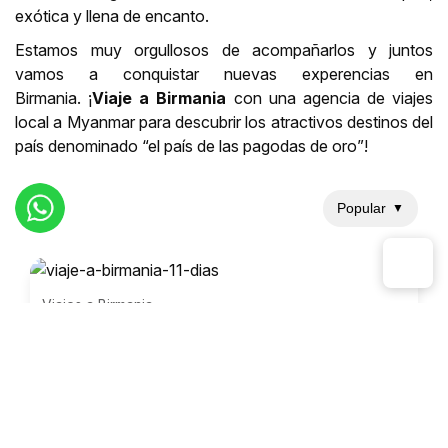
exótica y llena de encanto.
Estamos muy orgullosos de acompañarlos y juntos
vamos a conquistar nuevas experencias en
Birmania. ¡
Viaje a Birmania
con una agencia de viajes
local a Myanmar para descubrir los atractivos destinos del
país denominado “el país de las pagodas de oro”!
Popular
▼
Viajes a Birmania
Viaje a Birmania 11 días
El viaje a Birmania de 11 días se ha convertido en
un destino atractivo para muchas personas que
buscan sumergirse en la rica historia, la
espiritualidad y la belleza natural de este país.