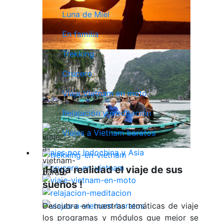
Luna de Miel
En familia
Trekking
Crucero
Viaje Vietnam en moto
Relajación y meditación
Viajes a Vietnam baratos
Viajes por Indochina y Asia
¡Haga realidad el viaje de sus
sueños !
Descubra en nuestras temáticas de viaje
los programas y módulos que mejor se