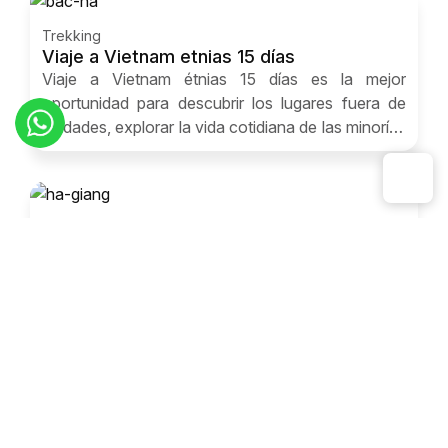
Trekking
Viaje a Vietnam etnias 15 días
Viaje a Vietnam étnias 15 días es la mejor
oportunidad para descubrir los lugares fuera de
ciudades, explorar la vida cotidiana de las minorías
étnicas.
Trekking
Trekking a Ha Giang 13 días
Trekking a Ha Giang 13 días le lleva al corazón de
paisajes fabulosos, grupos étnicos y a ver los
locales muy hospitalarios que siempre mantienen
una sonrisa brillante en su boca.