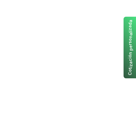
a
d
a
z
i
l
a
n
o
s
r
e
p
n
ó
i
c
a
z
i
t
o
C