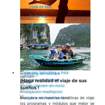
Luna de Miel
En familia
Trekking
Crucero
Viaje Vietnam en moto
Relajación y meditación
Viajes a Vietnam baratos
Viajes por Indochina y Asia
¡Haga realidad el viaje de sus
sueños !
Descubra en nuestras temáticas de viaje
los programas y módulos que mejor se