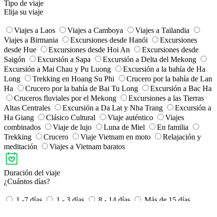
Tipo de viaje
Elija su viaje
Viajes a Laos
Viajes a Camboya
Viajes a Tailandia
Viajes a Birmania
Excursiones desde Hanói
Excursiones
desde Hue
​Excursiones desde Hoi An
​Excursiones desde
Saigón
Excursión a Sapa
Excursión a Delta del Mekong
Excursión a Mai Chau y Pu Luong
Excursión a la bahía de Ha
Long
Trekking en Hoang Su Phi
Crucero por la bahía de Lan
Ha
Crucero por la bahía de Bai Tu Long
Excursión a Bac Ha
Cruceros fluviales por el Mekong
Excursiones a las Tierras
Altas Centrales
Excursión a Da Lat y Nha Trang
Excursión a
Ha Giang
Clásico Cultural
Viaje auténtico
Viajes
combinados
Viaje de lujo
Luna de Miel
En familia
Trekking
Crucero
Viaje Vietnam en moto
Relajación y
meditación
Viajes a Vietnam baratos
Duración del viaje
¿Cuántos días?
1 -7 días
1 - 3 días
8 - 14 días
Más de 15 días
367 Viaje