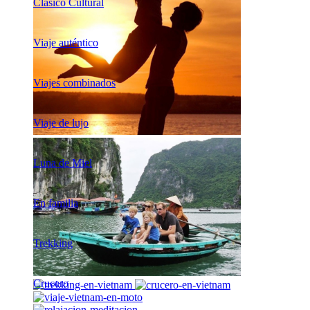
Clásico Cultural
Viaje auténtico
Viajes combinados
Viaje de lujo
Luna de Miel
En familia
Trekking
Crucero