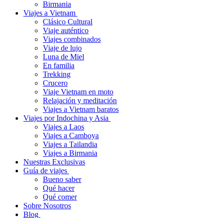
Birmania
Viajes a Vietnam
Clásico Cultural
Viaje auténtico
Viajes combinados
Viaje de lujo
Luna de Miel
En familia
Trekking
Crucero
Viaje Vietnam en moto
Relajación y meditación
Viajes a Vietnam baratos
Viajes por Indochina y Asia
Viajes a Laos
Viajes a Camboya
Viajes a Tailandia
Viajes a Birmania
Nuestras Exclusivas
Guía de viajes
Bueno saber
Qué hacer
Qué comer
Sobre Nosotros
Blog