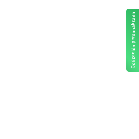
a
d
a
z
i
l
a
n
o
s
r
e
p
n
ó
i
c
a
z
i
t
o
C