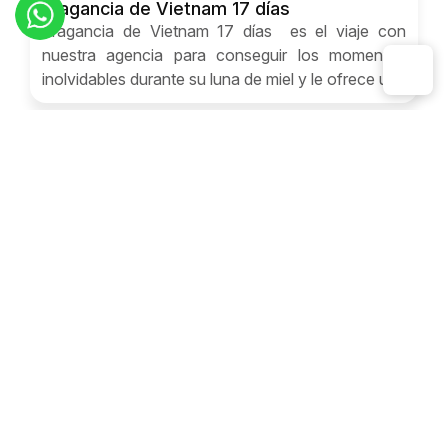
Fragancia de Vietnam 17 días
Fragancia de Vietnam 17 días es el viaje con
nuestra agencia para conseguir los momentos
inolvidables durante su luna de miel y le ofrece una
experencia inolvidable.
Luna de Miel
Ruta por Vietnam 15 días
Ruta por Vietnam 15 dias de luna de miel y playas
es un circuito de presupuesto viaje Vietnam 15
días. Sumérgete en un viaje lleno de
descubrimiento y amor con tu pareja en Vietnam
Luna de Miel
Vietnam en 2 semanas
Luna de miel en Vietnam en 2 semanas le permite
disfrutar de hermosos sitios y disfrutar momentos