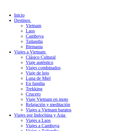
Inicio
Destinos
Vietnam
Laos
Camboya
Tailandia
Birmania
Viajes a Vietnam
Clásico Cultural
Viaje auténtico
Viajes combinados
Viaje de lujo
Luna de Miel
En familia
Trekking
Crucero
Viaje Vietnam en moto
Relajación y meditación
Viajes a Vietnam baratos
Viajes por Indochina y Asia
Viajes a Laos
Viajes a Camboya
Viajes a Tailandia