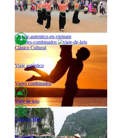
Clásico Cultural
Viaje auténtico
Viajes combinados
Viaje de lujo
Luna de Miel
En familia