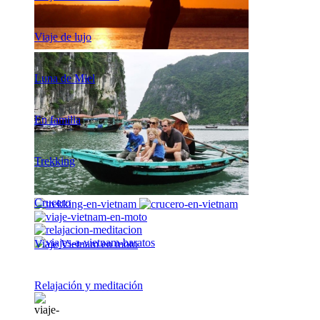
Viaje de lujo
Luna de Miel
En familia
Trekking
Crucero
Viaje Vietnam en moto
Relajación y meditación