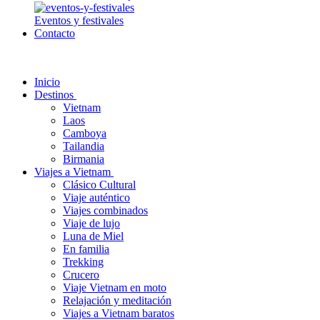
Eventos y festivales
Contacto
Inicio
Destinos
Vietnam
Laos
Camboya
Tailandia
Birmania
Viajes a Vietnam
Clásico Cultural
Viaje auténtico
Viajes combinados
Viaje de lujo
Luna de Miel
En familia
Trekking
Crucero
Viaje Vietnam en moto
Relajación y meditación
Viajes a Vietnam baratos