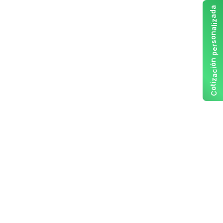
a
d
a
z
i
l
a
n
o
s
r
e
p
n
ó
i
c
a
z
i
t
o
C