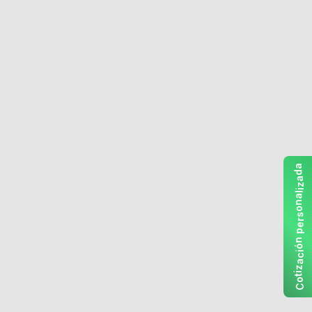
a
d
a
z
i
l
a
n
o
s
r
e
p
n
ó
i
c
a
z
i
t
o
C