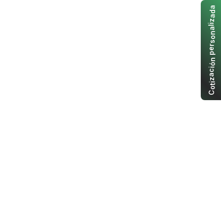
a
d
a
z
i
l
a
n
o
s
r
e
p
n
ó
i
c
a
z
i
t
o
C