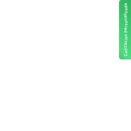
a
d
a
z
i
l
a
n
o
s
r
e
p
n
ó
i
c
a
z
i
t
o
C