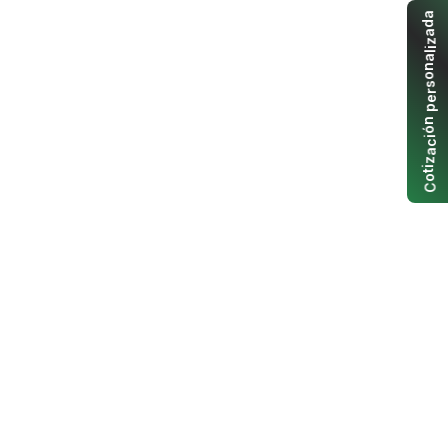
a
d
a
z
i
l
a
n
o
s
r
e
p
n
ó
i
c
a
z
i
t
o
C