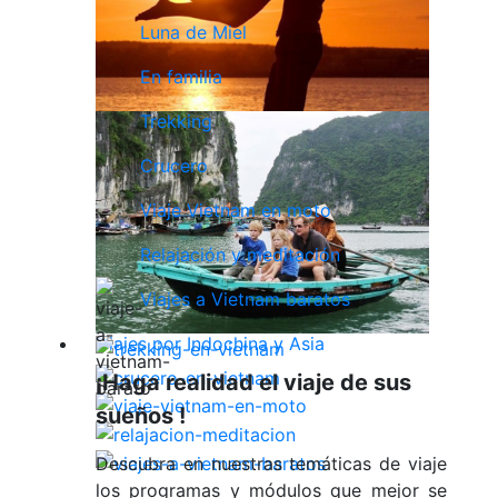
Luna de Miel
En familia
Trekking
Crucero
Viaje Vietnam en moto
Relajación y meditación
Viajes a Vietnam baratos
Viajes por Indochina y Asia
¡Haga realidad el viaje de sus
sueños !
Descubra en nuestras temáticas de viaje
los programas y módulos que mejor se