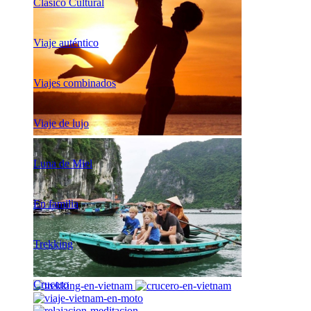
Clásico Cultural
Viaje auténtico
Viajes combinados
Viaje de lujo
Luna de Miel
En familia
Trekking
Crucero