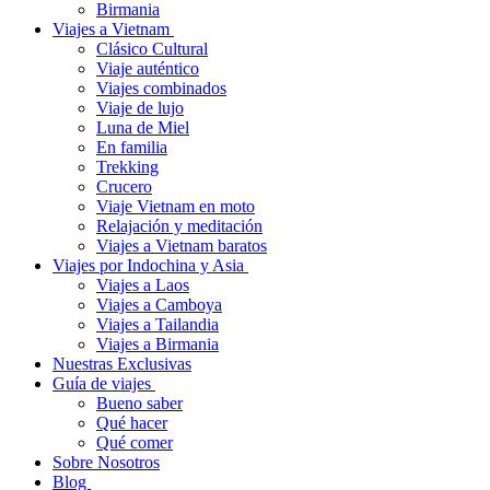
Birmania
Viajes a Vietnam
Clásico Cultural
Viaje auténtico
Viajes combinados
Viaje de lujo
Luna de Miel
En familia
Trekking
Crucero
Viaje Vietnam en moto
Relajación y meditación
Viajes a Vietnam baratos
Viajes por Indochina y Asia
Viajes a Laos
Viajes a Camboya
Viajes a Tailandia
Viajes a Birmania
Nuestras Exclusivas
Guía de viajes
Bueno saber
Qué hacer
Qué comer
Sobre Nosotros
Blog