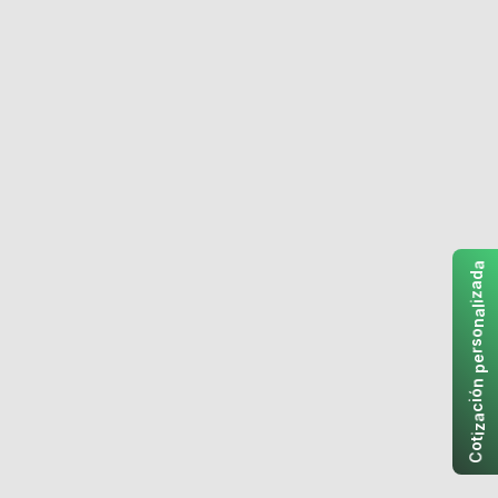
a
d
a
z
i
l
a
n
o
s
r
e
p
n
ó
i
c
a
z
i
t
o
C