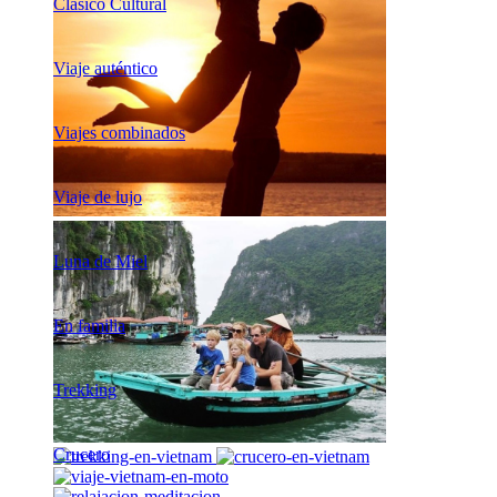
Clásico Cultural
Viaje auténtico
Viajes combinados
Viaje de lujo
Luna de Miel
En familia
Trekking
Crucero