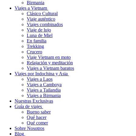
Birmania
Viajes a Vietnam
Clásico Cultural
Viaje auténtico
Viajes combinados
Viaje de lujo
Luna de Miel
En familia
Trekking
Crucero
Viaje Vietnam en moto
Relajación y meditación
Viajes a Vietnam baratos
Viajes por Indochina y Asia
Viajes a Laos
Viajes a Camboya
Viajes a Tailandia
Viajes a Birmania
Nuestras Exclusivas
Guía de viajes
Bueno saber
Qué hacer
Qué comer
Sobre Nosotros
Blog