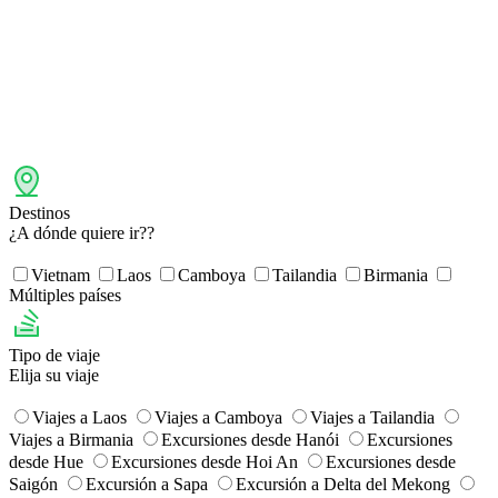
Destinos
¿A dónde quiere ir??
Vietnam
Laos
Camboya
Tailandia
Birmania
Múltiples países
Tipo de viaje
Elija su viaje
Viajes a Laos
Viajes a Camboya
Viajes a Tailandia
Viajes a Birmania
Excursiones desde Hanói
Excursiones
desde Hue
​Excursiones desde Hoi An
​Excursiones desde
Saigón
Excursión a Sapa
Excursión a Delta del Mekong