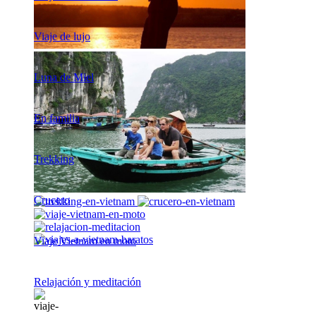
Viaje de lujo
Luna de Miel
En familia
Trekking
Crucero
Viaje Vietnam en moto
Relajación y meditación