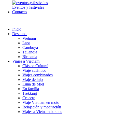
Eventos y festivales
Contacto
Inicio
Destinos
Vietnam
Laos
Camboya
Tailandia
Birmania
Viajes a Vietnam
Clásico Cultural
Viaje auténtico
Viajes combinados
Viaje de lujo
Luna de Miel
En familia
Trekking
Crucero
Viaje Vietnam en moto
Relajación y meditación
Viajes a Vietnam baratos