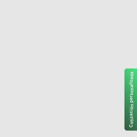
a
d
a
z
i
l
a
n
o
s
r
e
p
n
ó
i
c
a
z
i
t
o
C