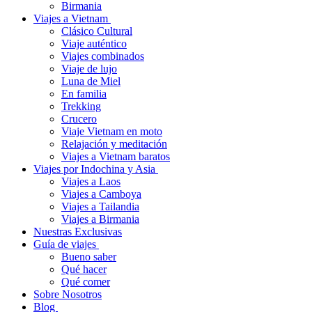
Birmania
Viajes a Vietnam
Clásico Cultural
Viaje auténtico
Viajes combinados
Viaje de lujo
Luna de Miel
En familia
Trekking
Crucero
Viaje Vietnam en moto
Relajación y meditación
Viajes a Vietnam baratos
Viajes por Indochina y Asia
Viajes a Laos
Viajes a Camboya
Viajes a Tailandia
Viajes a Birmania
Nuestras Exclusivas
Guía de viajes
Bueno saber
Qué hacer
Qué comer
Sobre Nosotros
Blog