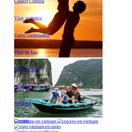
Clásico Cultural
Viaje auténtico
Viajes combinados
Viaje de lujo
Luna de Miel
En familia
Trekking
Crucero