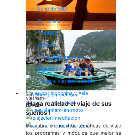
Luna de Miel
En familia
Trekking
Crucero
Viaje Vietnam en moto
Relajación y meditación
Viajes a Vietnam baratos
Viajes por Indochina y Asia
¡Haga realidad el viaje de sus
sueños !
Descubra en nuestras temáticas de viaje
los programas y módulos que mejor se