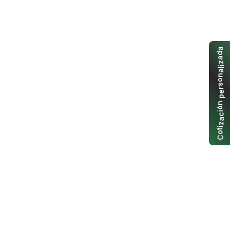
a
d
a
z
i
l
a
n
o
s
r
e
p
n
ó
i
c
a
z
i
t
o
C