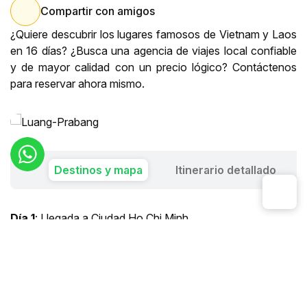
Compartir con amigos
¿Quiere descubrir los lugares famosos de Vietnam y Laos
en 16 días? ¿Busca una
agencia de viajes local
confiable
y de mayor calidad con un precio lógico? Contáctenos
para reservar ahora mismo.
Destinos y mapa
Itinerario detallado
Día 1
: Llegada a Ciudad Ho Chi Minh
Día 2
: Ciudad Ho Chi Minh – Los Túneles de Cu Chi
Día 3
: Ciudad Ho Chi Minh – Ben Tre – Can Tho
Día 4
: Can Tho – Ciudad Ho Chi Minh - Vuelo a Danang –
Hoi An