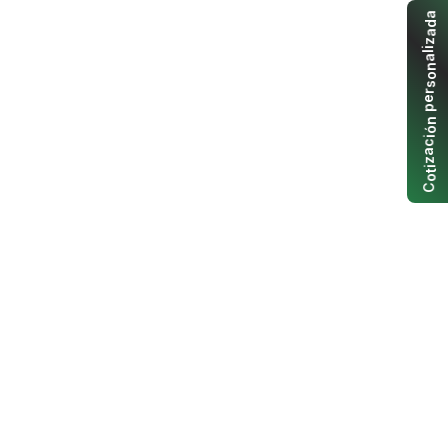
a
d
a
z
i
l
a
n
o
s
r
e
p
n
ó
i
c
a
z
i
t
o
C