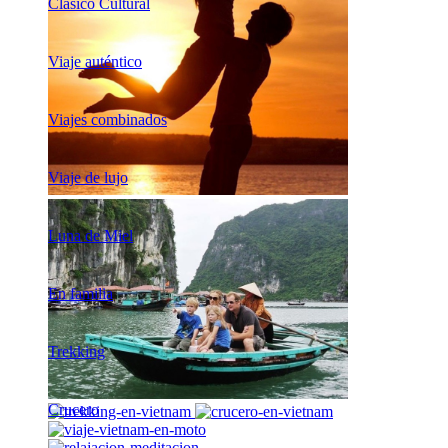
Clásico Cultural
Viaje auténtico
Viajes combinados
Viaje de lujo
Luna de Miel
En familia
Trekking
Crucero