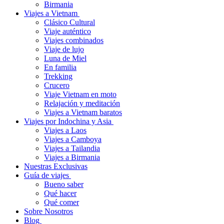
Birmania
Viajes a Vietnam
Clásico Cultural
Viaje auténtico
Viajes combinados
Viaje de lujo
Luna de Miel
En familia
Trekking
Crucero
Viaje Vietnam en moto
Relajación y meditación
Viajes a Vietnam baratos
Viajes por Indochina y Asia
Viajes a Laos
Viajes a Camboya
Viajes a Tailandia
Viajes a Birmania
Nuestras Exclusivas
Guía de viajes
Bueno saber
Qué hacer
Qué comer
Sobre Nosotros
Blog