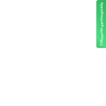
a
d
a
z
i
l
a
n
o
s
r
e
p
n
ó
i
c
a
z
i
t
o
C