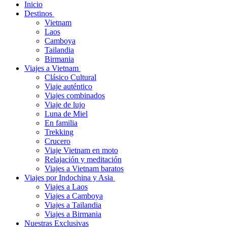
Inicio
Destinos
Vietnam
Laos
Camboya
Tailandia
Birmania
Viajes a Vietnam
Clásico Cultural
Viaje auténtico
Viajes combinados
Viaje de lujo
Luna de Miel
En familia
Trekking
Crucero
Viaje Vietnam en moto
Relajación y meditación
Viajes a Vietnam baratos
Viajes por Indochina y Asia
Viajes a Laos
Viajes a Camboya
Viajes a Tailandia
Viajes a Birmania
Nuestras Exclusivas