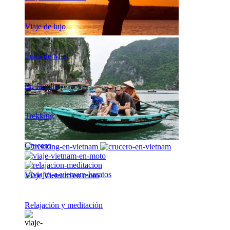
Viaje de lujo
Luna de Miel
En familia
Trekking
Crucero
Viaje Vietnam en moto
Relajación y meditación