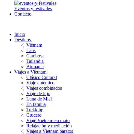
Eventos y festivales
Contacto
Inicio
Destinos
Vietnam
Laos
Camboya
Tailandia
Birmania
Viajes a Vietnam
Clásico Cultural
Viaje auténtico
Viajes combinados
Viaje de lujo
Luna de Miel
En familia
Trekking
Crucero
Viaje Vietnam en moto
Relajación y meditación
Viajes a Vietnam baratos